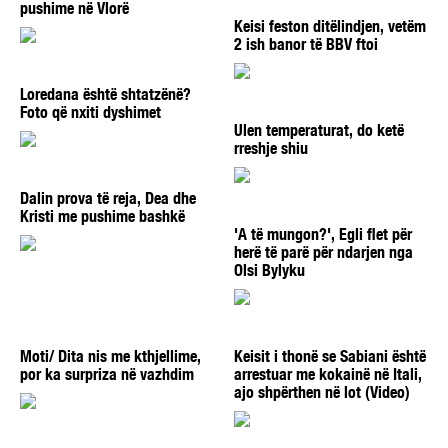
pushime në Vlorë
Keisi feston ditëlindjen, vetëm
2 ish banor të BBV ftoi
Loredana është shtatzënë?
Foto që nxiti dyshimet
Ulen temperaturat, do ketë
rreshje shiu
Dalin prova të reja, Dea dhe
Kristi me pushime bashkë
'A të mungon?', Egli flet për
herë të parë për ndarjen nga
Olsi Bylyku
Moti/ Dita nis me kthjellime,
Keisit i thonë se Sabiani është
por ka surpriza në vazhdim
arrestuar me kokainë në Itali,
ajo shpërthen në lot (Video)