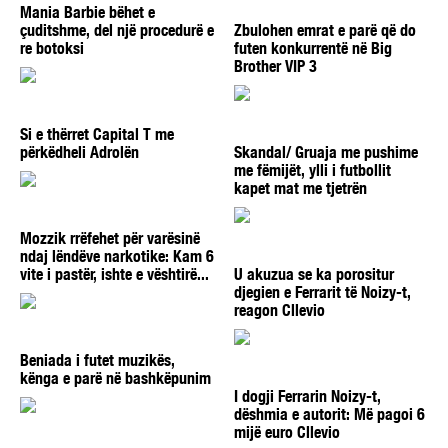
Mania Barbie bëhet e
çuditshme, del një procedurë e
Zbulohen emrat e parë që do
re botoksi
futen konkurrentë në Big
Brother VIP 3
Si e thërret Capital T me
përkëdheli Adrolën
Skandal/ Gruaja me pushime
me fëmijët, ylli i futbollit
kapet mat me tjetrën
Mozzik rrëfehet për varësinë
ndaj lëndëve narkotike: Kam 6
vite i pastër, ishte e vështirë...
U akuzua se ka porositur
djegien e Ferrarit të Noizy-t,
reagon Cllevio
Beniada i futet muzikës,
kënga e parë në bashkëpunim
I dogji Ferrarin Noizy-t,
dëshmia e autorit: Më pagoi 6
mijë euro Cllevio