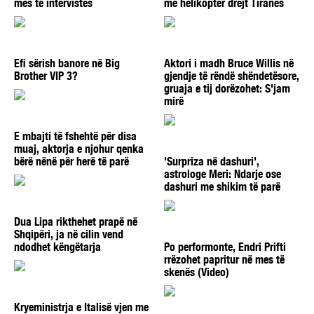
mes të intervistës
me helikopter drejt Tiranës
Efi sërish banore në Big
Aktori i madh Bruce Willis në
Brother VIP 3?
gjendje të rëndë shëndetësore,
gruaja e tij dorëzohet: S'jam
mirë
E mbajti të fshehtë për disa
muaj, aktorja e njohur qenka
bërë nënë për herë të parë
'Surpriza në dashuri',
astrologe Meri: Ndarje ose
dashuri me shikim të parë
Dua Lipa rikthehet prapë në
Shqipëri, ja në cilin vend
ndodhet këngëtarja
Po performonte, Endri Prifti
rrëzohet papritur në mes të
skenës (Video)
Kryeministrja e Italisë vjen me