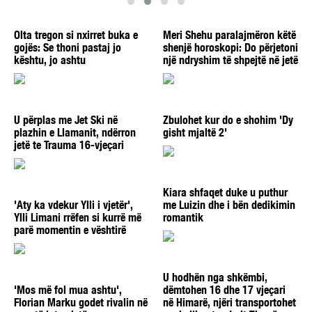
Olta tregon si nxirret buka e
Meri Shehu paralajmëron këtë
gojës: Se thoni pastaj jo
shenjë horoskopi: Do përjetoni
kështu, jo ashtu
një ndryshim të shpejtë në jetë
U përplas me Jet Ski në
Zbulohet kur do e shohim 'Dy
plazhin e Llamanit, ndërron
gisht mjaltë 2'
jetë te Trauma 16-vjeçari
Kiara shfaqet duke u puthur
'Aty ka vdekur Ylli i vjetër',
me Luizin dhe i bën dedikimin
Ylli Limani rrëfen si kurrë më
romantik
parë momentin e vështirë
U hodhën nga shkëmbi,
'Mos më fol mua ashtu',
dëmtohen 16 dhe 17 vjeçari
Florian Marku godet rivalin në
në Himarë, njëri transportohet