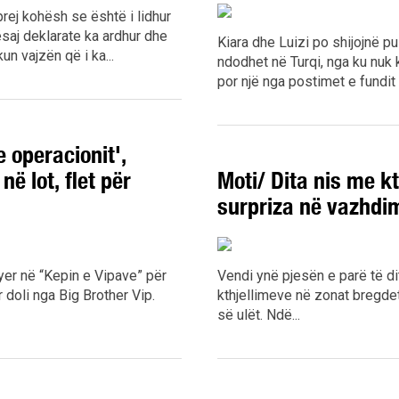
rej kohësh se është i lidhur
saj deklarate ka ardhur dhe
Kiara dhe Luizi po shijojnë p
n vajzën që i ka...
ndodhet në Turqi, nga ku nuk 
por një nga postimet e fundit t
e operacionit',
ë lot, flet për
Moti/ Dita nis me kt
surpriza në vazhdi
yer në “Kepin e Vipave” për
Vendi ynë pjesën e parë të di
 doli nga Big Brother Vip.
kthjellimeve në zonat bregde
së ulët. Ndë...