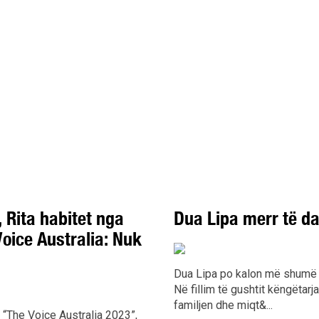
, Rita habitet nga
Dua Lipa merr të da
Voice Australia: Nuk
Dua Lipa po kalon më shumë 
Në fillim të gushtit këngëtar
familjen dhe miqt&...
ë “The Voice Australia 2023”,