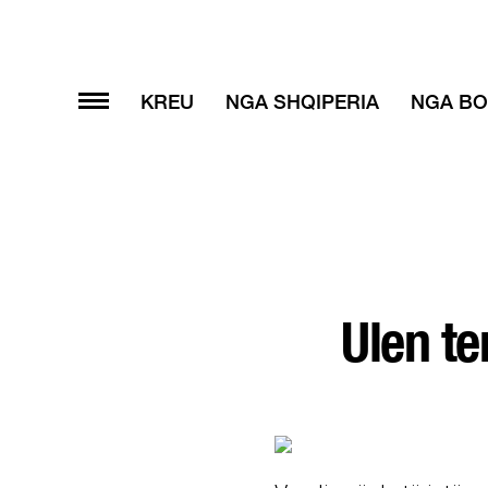
KREU
NGA SHQIPERIA
NGA BO
Ulen te