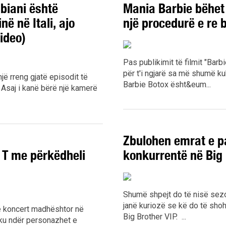
abiani është
Mania Barbie bëhet
ë në Itali, ajo
një procedurë e re 
ideo)
Pas publikimit të filmit "Barb
për t'i ngjarë sa më shumë 
jë rreng gjatë episodit të
Barbie Botox ësht&eum...
 Asaj i kanë bërë një kamerë
Zbulohen emrat e p
l T me përkëdheli
konkurrentë në Big 
Shumë shpejt do të nisë sezoni
janë kuriozë se kë do të shoh
jë koncert madhështor në
Big Brother VIP. ...
 ku ndër personazhet e