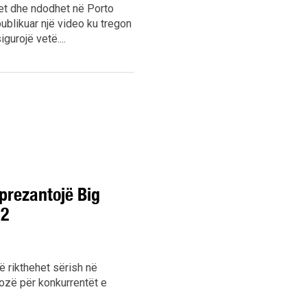
met dhe ndodhet në Porto
publikuar një video ku tregon
gurojë vetë....
prezantojë Big
 2
ë rikthehet sërish në
iozë për konkurrentët e