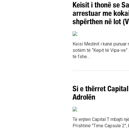
Keisit i thonë se S
arrestuar me kokain
shpërthen në lot (V
Keisi Medinit i kanë punuar n
sotëm të “Kepit të Vipa-ve”.
të fshe...
Si e thërret Capita
Adrolën
Të enjten Capital T mbajti n
Prishtinë "Time Capsule 2",