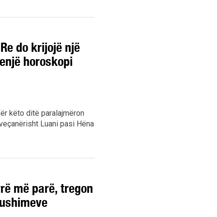
Re do krijojë një
henjë horoskopi
ër këto ditë paralajmëron
 veçanërisht Luani pasi Hëna
rrë më parë, tregon
 pushimeve