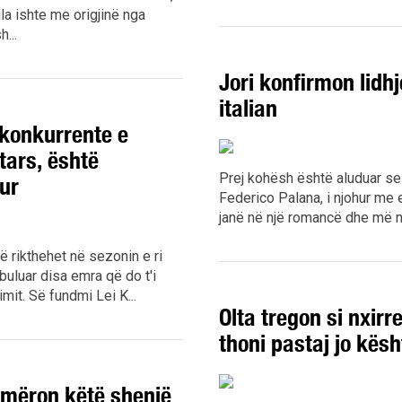
la ishte me origjinë nga
...
Jori konfirmon lidh
italian
 konkurrente e
tars, është
Prej kohësh është aluduar se J
ur
Federico Palana, i njohur me 
janë në një romancë dhe më në 
ë rikthehet në sezonin e ri
zbuluar disa emra që do t'i
mit. Së fundmi Lei K...
Olta tregon si nxirr
thoni pastaj jo kësh
jmëron këtë shenjë