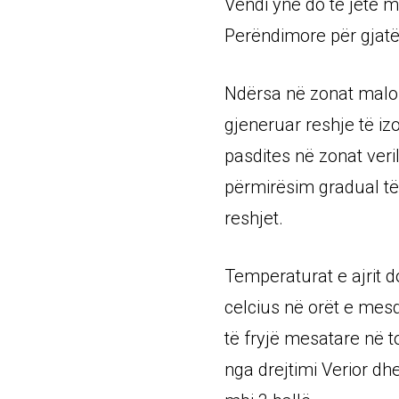
Vendi ynë do të jetë m
Perëndimore për gjatë 
Ndërsa në zonat malor
gjeneruar reshje të iz
pasdites në zonat veri
përmirësim gradual të
reshjet.
Temperaturat e ajrit d
celcius në orët e mesd
të fryjë mesatare në t
nga drejtimi Verior dh