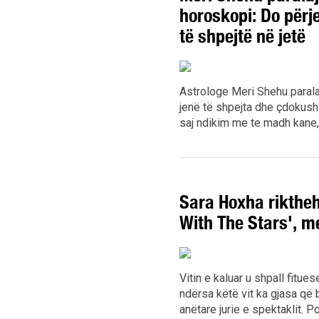
horoskopi: Do përj
të shpejtë në jetë
Astrologe Meri Shehu paral
jenë të shpejta dhe çdokush
saj ndikim me te madh kane, 
Sara Hoxha riktheh
With The Stars', me
Vitin e kaluar u shpall fitue
ndërsa këtë vit ka gjasa që 
anëtare jurie e spektaklit. Po 