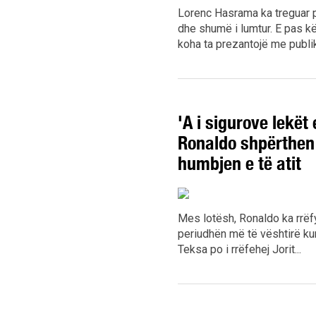
Lorenc Hasrama ka treguar p
dhe shumë i lumtur. E pas kë
koha ta prezantojë me publiku
'A i sigurove lekët 
Ronaldo shpërthen n
humbjen e të atit
Mes lotësh, Ronaldo ka rrëf
periudhën më të vështirë kur
Teksa po i rrëfehej Jorit...