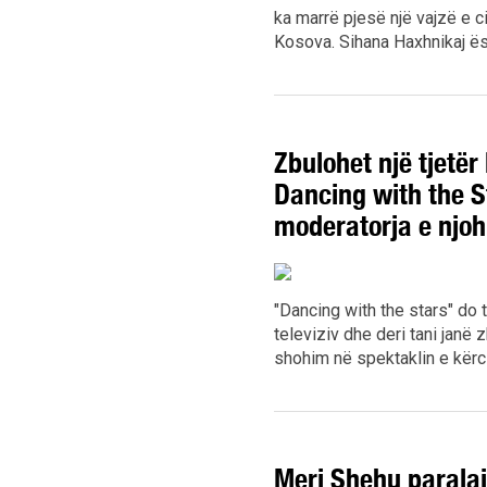
ka marrë pjesë një vajzë e ci
Kosova. Sihana Haxhnikaj ësh
Zbulohet një tjetër
Dancing with the S
moderatorja e njoh
"Dancing with the stars" do t
televiziv dhe deri tani janë 
shohim në spektaklin e kërci
Meri Shehu parala