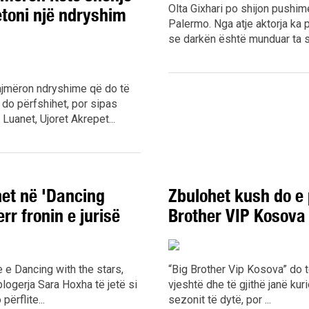
Olta Gixhari po shijon pushi
etoni një ndryshim
Palermo. Nga atje aktorja ka 
se darkën është munduar ta si
ajmëron ndryshime që do të
 do përfshihet, por sipas
Luanet, Ujoret Akrepet...
et në 'Dancing
Zbulohet kush do e 
rr fronin e jurisë
Brother VIP Kosova
se e Dancing with the stars,
“Big Brother Vip Kosova” do t
blogerja Sara Hoxha të jetë si
vjeshtë dhe të gjithë janë kur
përflite...
sezonit të dytë, por ...