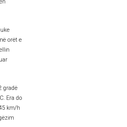
rën
duke
në orët e
llin
uar
 2 gradë
C. Era do
ë 45 km/h
lgëzim