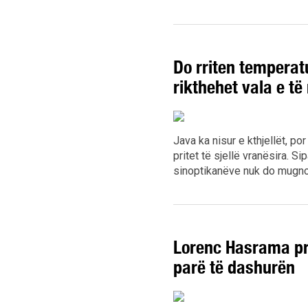
Do rriten temperat
rikthehet vala e të
Java ka nisur e kthjellët, p
pritet të sjellë vranësira. S
sinoptikanëve nuk do mugno
Lorenc Hasrama pr
parë të dashurën