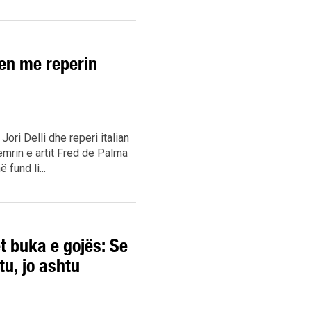
jen me reperin
ori Delli dhe reperi italian
emrin e artit Fred de Palma
fund li...
et buka e gojës: Se
tu, jo ashtu