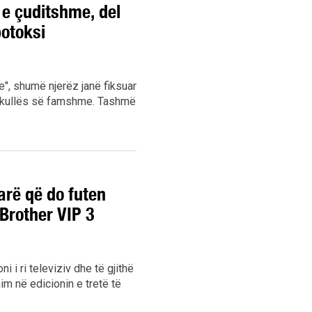
 e çuditshme, del
botoksi
ie", shumë njerëz janë fiksuar
kukullës së famshme. Tashmë
arë që do futen
Brother VIP 3
 i ri televiziv dhe të gjithë
im në edicionin e tretë të