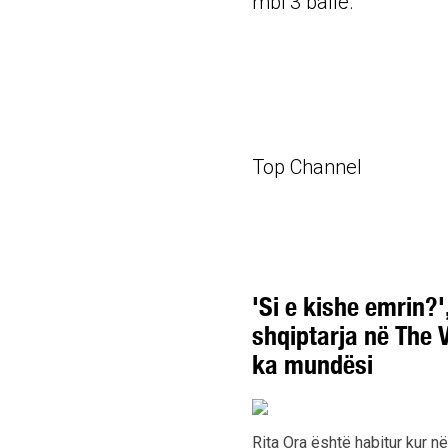
mbi 3 ballë.
Top Channel
'Si e kishe emrin?'
shqiptarja në The 
ka mundësi
Rita Ora është habitur kur n