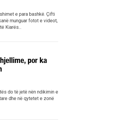
ushimet e para bashkë. Çifti
kanë munguar fotot e videot,
ë Kiarës...
hjellime, por ka
m
tës do të jetë nën ndikimin e
tare dhe në qytetet e zonë