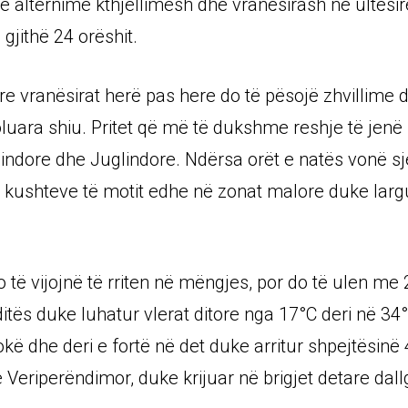
e alternime kthjellimesh dhe vranësirash në ultësi
gjithë 24 orëshit.
e vranësirat herë pas here do të pësojë zhvillime 
oluara shiu. Pritet që më të dukshme reshje të jenë 
lindore dhe Juglindore. Ndërsa orët e natës vonë sje
 kushteve të motit edhe në zonat malore duke larg
o të vijojnë të rriten në mëngjes, por do të ulen me
itës duke luhatur vlerat ditore nga 17°C deri në 34°
okë dhe deri e fortë në det duke arritur shpejtësin
e Veriperëndimor, duke krijuar në brigjet detare dal