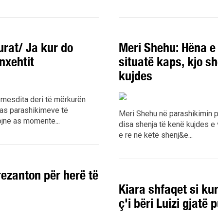
urat/ Ja kur do
Meri Shehu: Hëna e 
 nxehtit
situatë kaps, kjo s
kujdes
or mesdita deri të mërkurën
ipas parashikimeve të
Meri Shehu në parashikimin p
jnë as momente...
disa shenja të kenë kujdes e
e re në këtë shenj&e...
ezanton për herë të
Kiara shfaqet si ku
ç'i bëri Luizi gjatë